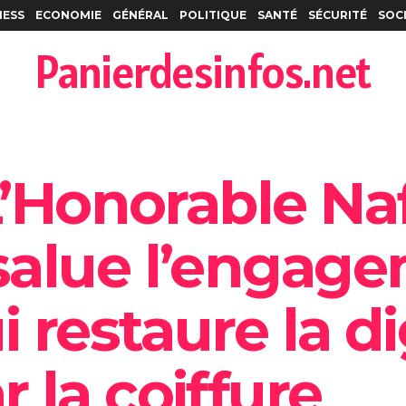
NESS
ECONOMIE
GÉNÉRAL
POLITIQUE
SANTÉ
SÉCURITÉ
SOC
Panierdesinfos.net
L’Honorable Na
alue l’engage
i restaure la d
 la coiffure