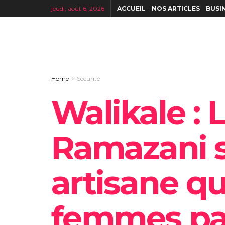
jeudi, août 6, 2026
ACCUEIL
NOS ARTICLES
BUSI
Home
Sécurité
Walikale : 
Ramazani s
artisane qu
femmes par