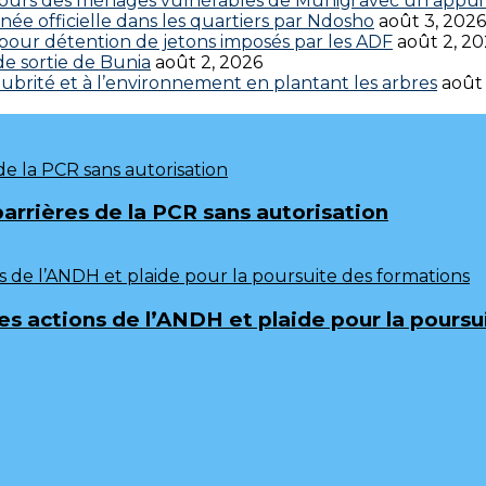
cours des ménages vulnérables de Munigi avec un appui 
ée officielle dans les quartiers par Ndosho
août 3, 2026
s pour détention de jetons imposés par les ADF
août 2, 2
 de sortie de Bunia
août 2, 2026
brité et à l’environnement en plantant les arbres
août
barrières de la PCR sans autorisation
 les actions de l’ANDH et plaide pour la pours