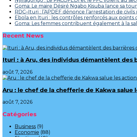
‎Nyiragongo : Le PACOFEDI et le FFC volent au se
Goma: Le maire Désiré Ngabo Kisuba lance sa tourn
RDC–Ituri : l’APDEF dénonce l’arrestation de civil
Ebola en Ituri : les contrôles renforcés aux points
Goma: Les femmes contribuent également à la salu
Recent News
Ituri : à Aru, des individus démantèlent des 
août 7, 2026
Aru : le chef de la chefferie de Kakwa salue
août 7, 2026
Catégories
Business
(9)
Economie
(88)