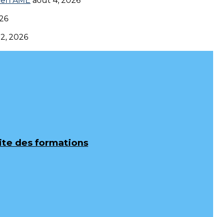
en AME‎‎
août 4, 2026
026
 2, 2026
uite des formations