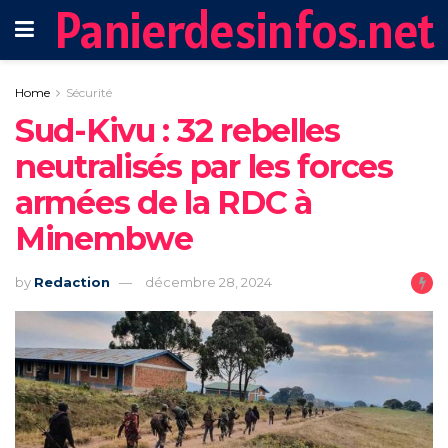
Panierdesinfos.net
Home
Sécurité
Sud-Kivu : 32 rebelles
neutralisés par les forces
armées de la RDC à
Minembwe
by
Redaction
décembre 28, 2024