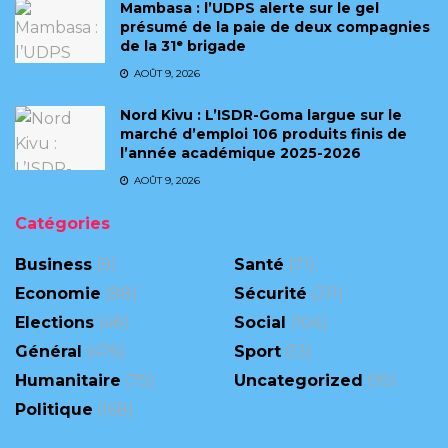
Mambasa : l’UDPS alerte sur le gel
présumé de la paie de deux compagnies
de la 31ᵉ brigade
AOÛT 9, 2026
Nord Kivu : L’ISDR-Goma largue sur le
marché d’emploi 106 produits finis de
l’année académique 2025-2026
AOÛT 9, 2026
Catégories
Business
(9)
Santé
(71)
Economie
(88)
Sécurité
(311)
Elections
(48)
Social
(104)
Général
(476)
Sport
(13)
Humanitaire
(75)
Uncategorized
(95)
Politique
(168)