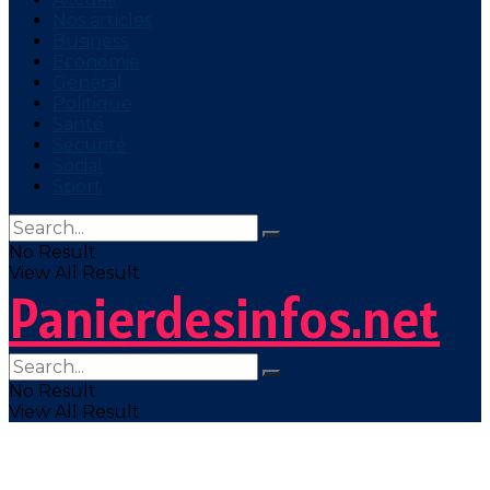
Nos articles
Business
Economie
Général
Politique
Santé
Sécurité
Social
Sport
No Result
View All Result
Panierdesinfos.net
No Result
View All Result