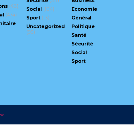
Sécurité
(311)
Business
ons
(48)
Social
(104)
Economie
al
(474)
Sport
(13)
Général
itaire
Uncategorized
Politique
(95)
Santé
Sécurité
Social
Sport
px
.