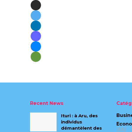
Recent News
Catég
Busin
Ituri : à Aru, des
individus
Econ
démantèlent des
(88)