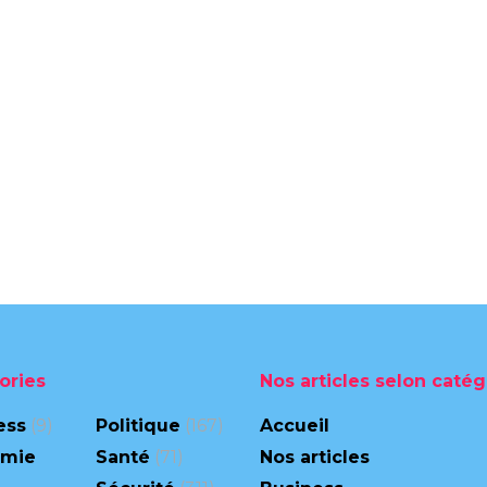
ories
Nos articles selon catég
ess
(9)
Politique
(167)
Accueil
omie
Santé
(71)
Nos articles