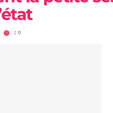
’état
0