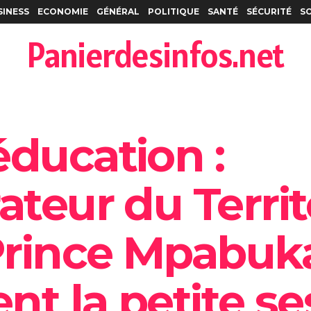
SINESS
ECONOMIE
GÉNÉRAL
POLITIQUE
SANTÉ
SÉCURITÉ
S
Panierdesinfos.net
éducation :
ateur du Territ
rince Mpabuka
ent la petite s