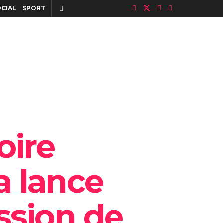
OCIAL
SPORT
oire
 lance
ession de