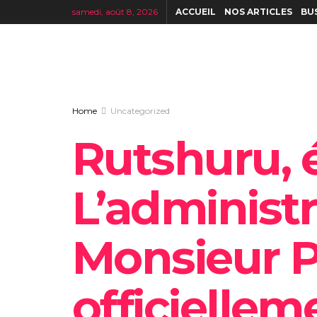
samedi, août 8, 2026
ACCUEIL
NOS ARTICLES
BU
Home
Uncategorized
‎Rutshuru, 
L’administr
Monsieur P
officiellem