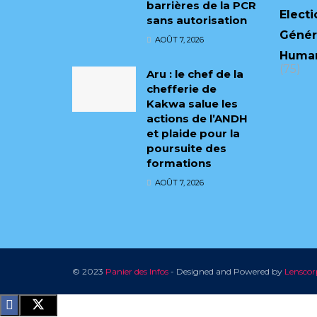
barrières de la PCR
Electi
sans autorisation
Génér
AOÛT 7, 2026
Human
(75)
Aru : le chef de la
chefferie de
Kakwa salue les
actions de l’ANDH
et plaide pour la
poursuite des
formations
AOÛT 7, 2026
© 2023
Panier des Infos
- Designed and Powered by
Lenscor