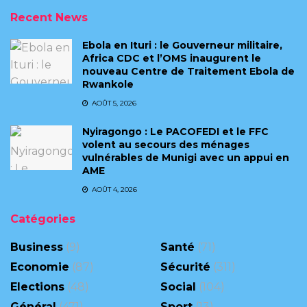
Recent News
Ebola en Ituri : le Gouverneur militaire,
Africa CDC et l’OMS inaugurent le
nouveau Centre de Traitement Ebola de
Rwankole
AOÛT 5, 2026
‎Nyiragongo : Le PACOFEDI et le FFC
volent au secours des ménages
vulnérables de Munigi avec un appui en
AME‎‎
AOÛT 4, 2026
Catégories
Business
(9)
Santé
(71)
Economie
(87)
Sécurité
(311)
Elections
(48)
Social
(104)
Général
(471)
Sport
(13)