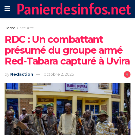
Panierdesinfos.net
Home
Sécurité
RDC : Un combattant
présumé du groupe armé
Red-Tabara capturé à Uvira
by
Redaction
octobre 2, 2025