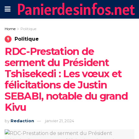
Panierdesinfos.net
Home
Politique
Politique
RDC-Prestation de
serment du Président
Tshisekedi : Les vœux et
félicitations de Justin
SEBABI, notable du grand
Kivu
by
Redaction
janvier 21, 2024