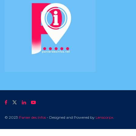
© 2023
Panier des Infos
- Designed and Powered by
Lenscorpx
.