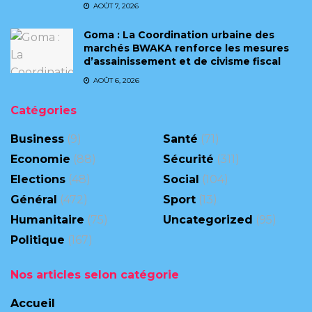
AOÛT 7, 2026
Goma : La Coordination urbaine des
marchés BWAKA renforce les mesures
d’assainissement et de civisme fiscal
AOÛT 6, 2026
Catégories
Business
(9)
Santé
(71)
Economie
(88)
Sécurité
(311)
Elections
(48)
Social
(104)
Général
(472)
Sport
(13)
Humanitaire
(75)
Uncategorized
(95)
Politique
(167)
Nos articles selon catégorie
Accueil