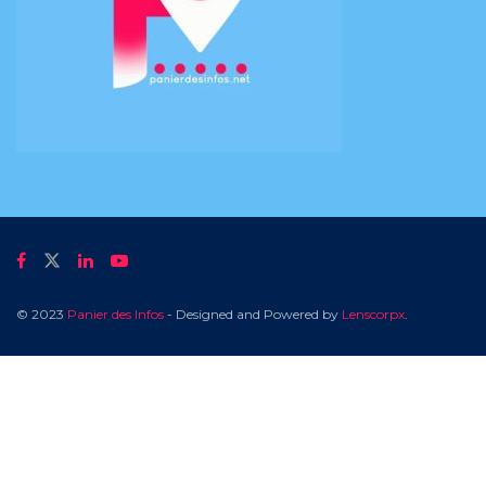
© 2023
Panier des Infos
- Designed and Powered by
Lenscorpx
.