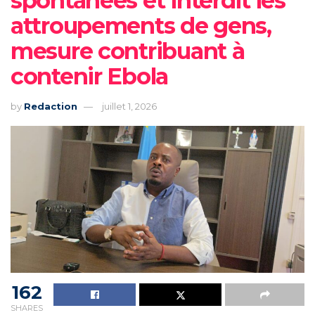
spontanées et interdit les
attroupements de gens,
mesure contribuant à
contenir Ebola
by
Redaction
juillet 1, 2026
162
SHARES