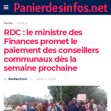
Panierdesinfos.net
Home
Général
RDC : le ministre des
Finances promet le
paiement des conseillers
communaux dès la
semaine prochaine
by
Redaction
juillet 2, 2026