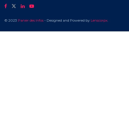
© 2023
Panier des Infos
- Designed and Powered by
Lenscorpx
.