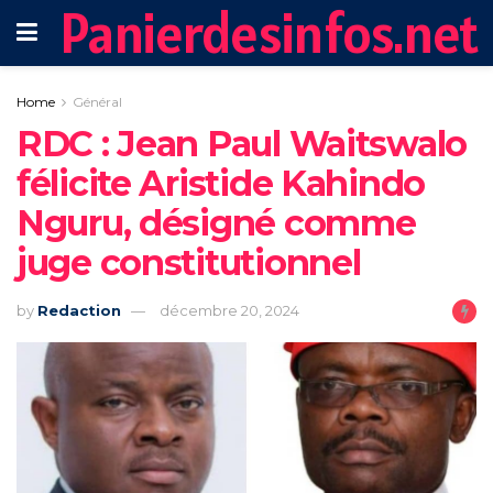
Panierdesinfos.net
Home
Général
RDC : Jean Paul Waitswalo
félicite Aristide Kahindo
Nguru, désigné comme
juge constitutionnel
by
Redaction
décembre 20, 2024