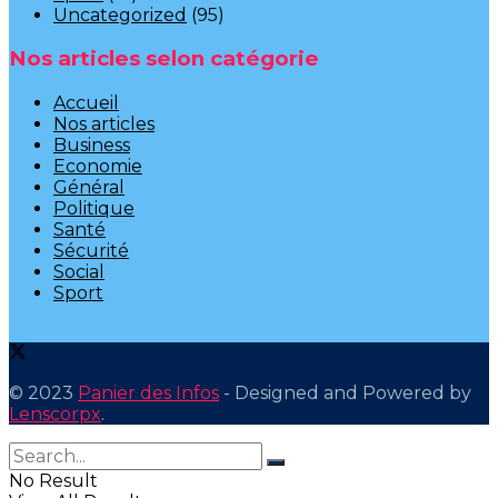
Uncategorized
(95)
Nos articles selon catégorie
Accueil
Nos articles
Business
Economie
Général
Politique
Santé
Sécurité
Social
Sport
© 2023
Panier des Infos
- Designed and Powered by
Lenscorpx
.
No Result