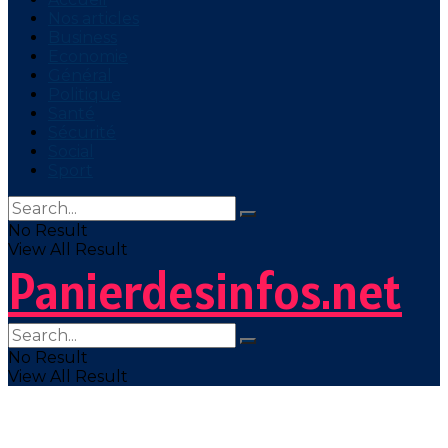
Nos articles
Business
Economie
Général
Politique
Santé
Sécurité
Social
Sport
No Result
View All Result
Panierdesinfos.net
No Result
View All Result