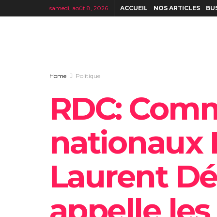
samedi, août 8, 2026
ACCUEIL
NOS ARTICLES
BU
Home
Politique
‎RDC: Com
nationaux
Laurent Dé
appelle les