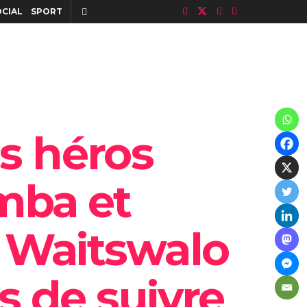
OCIAL
SPORT
s héros
mba et
l Waitswalo
s de suivre