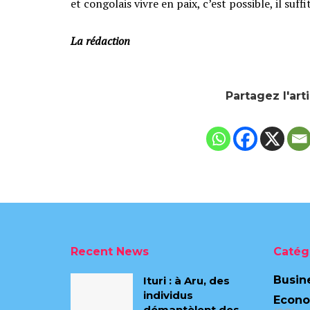
et congolais vivre en paix, c’est possible, il suffi
La rédaction
Partagez l'art
Recent News
Catég
Busin
Ituri : à Aru, des
individus
Econ
démantèlent des