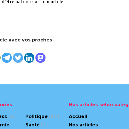
t d’être patriote, a-t-il martelé
icle avec vos proches
ories
Nos articles selon catég
ess
(9)
Politique
(167)
Accueil
omie
Santé
(71)
Nos articles