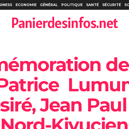
SINESS
ECONOMIE
GÉNÉRAL
POLITIQUE
SANTÉ
SÉCURITÉ
S
Panierdesinfos.net
mémoration de
 Patrice Lumu
siré, Jean Pau
 Nord-Kivucien