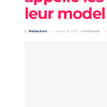
leur model
by
Redaction
janvier 16, 2025
in
Politique