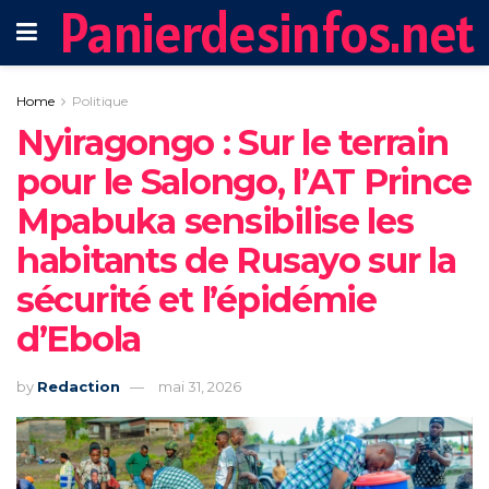
Panierdesinfos.net
Home
Politique
‎Nyiragongo : Sur le terrain
pour le Salongo, l’AT Prince
Mpabuka sensibilise les
habitants de Rusayo sur la
sécurité et l’épidémie
d’Ebola‎
by
Redaction
mai 31, 2026