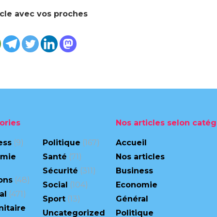
icle avec vos proches
ories
Nos articles selon catég
ess
(9)
Politique
(167)
Accueil
omie
Santé
(71)
Nos articles
Sécurité
(311)
Business
ons
(48)
Social
(104)
Economie
al
(471)
Sport
(13)
Général
itaire
Uncategorized
Politique