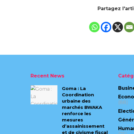
Partagez l'art
Recent News
Catég
Busin
Goma : La
Coordination
Econ
urbaine des
(88)
marchés BWAKA
Electi
renforce les
mesures
Génér
d’assainissement
Human
et de civisme fiscal