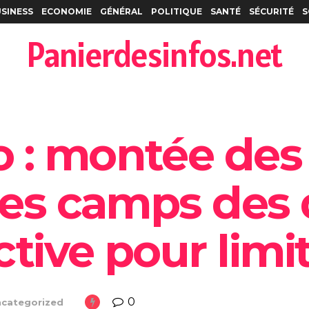
SINESS
ECONOMIE
GÉNÉRAL
POLITIQUE
SANTÉ
SÉCURITÉ
S
Panierdesinfos.net
 : montée des
 les camps des 
tive pour limit
0
categorized