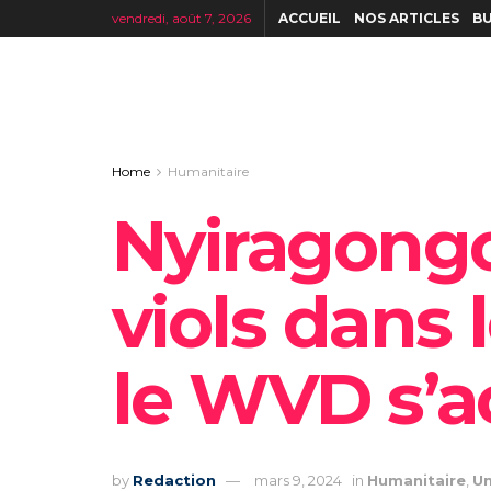
vendredi, août 7, 2026
ACCUEIL
NOS ARTICLES
BU
Home
Humanitaire
Nyiragongo
viols dans
le WVD s’ac
by
Redaction
mars 9, 2024
in
Humanitaire
,
Un