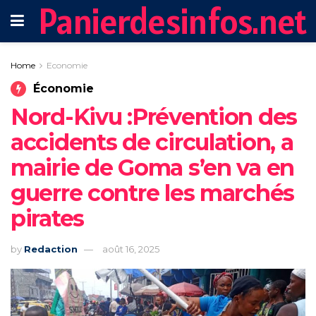
Panierdesinfos.net
Home
Economie
Économie
Nord-Kivu :Prévention des
accidents de circulation, a
mairie de Goma s’en va en
guerre contre les marchés
pirates
by
Redaction
août 16, 2025