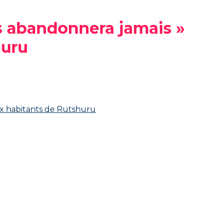
us abandonnera jamais »
huru