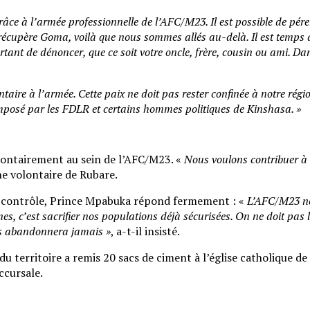
râce à l’armée professionnelle de l’AFC/M23. Il est possible de pére
écupère Goma, voilà que nous sommes allés au-delà. Il est temps d
rtant de dénoncer, que ce soit votre oncle, frère, cousin ou ami. D
aire à l’armée. Cette paix ne doit pas rester confinée à notre régio
mposé par les FDLR et certains hommes politiques de Kinshasa. »
olontairement au sein de l’AFC/M23. «
Nous voulons contribuer à l
ne volontaire de Rubare.
il contrôle, Prince Mpabuka répond fermement : «
L’AFC/M23 ne 
es, c’est sacrifier nos populations déjà sécurisées. On ne doit pas
us abandonnera jamais »
, a-t-il insisté.
 du territoire a remis 20 sacs de ciment à l’église catholique 
ccursale.