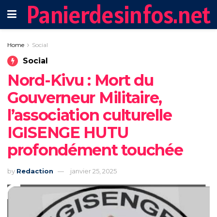
Panierdesinfos.net
Home
Social
Social
Nord-Kivu : Mort du
Gouverneur Militaire,
l’association culturelle
IGISENGE HUTU
profondément touchée
by
Redaction
janvier 25, 2025