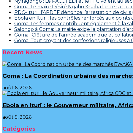
‎Nyiragongo : Le PACOFEDI et le FFC volent au se
Goma: Le maire Désiré Ngabo Kisuba lance sa tourn
RDC–Ituri : l’APDEF dénonce l’arrestation de civil
Ebola en Ituri : les contrôles renforcés aux points
Goma: Les femmes contribuent également à la salu
Salongo à Goma: La mairie exige la plantation d’arb
Goma : Clôture de l’année académique et collation
Goma: Tout croyant des confessions religieuses à
Recent News
Goma : La Coordination urbaine des marchés
août 6, 2026
Ebola en Ituri : le Gouverneur militaire, A
août 5, 2026
Catégories