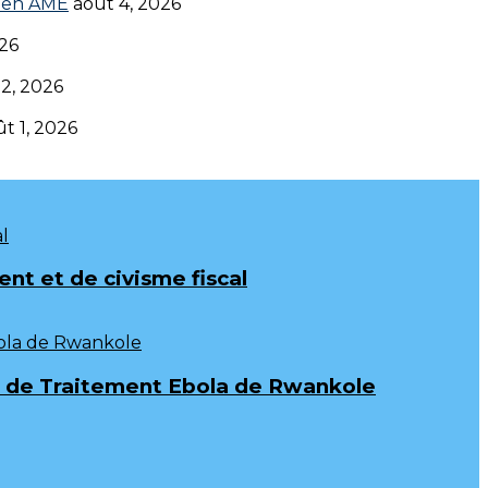
en AME‎‎
août 4, 2026
026
 2, 2026
t 1, 2026
t et de civisme fiscal
tre de Traitement Ebola de Rwankole