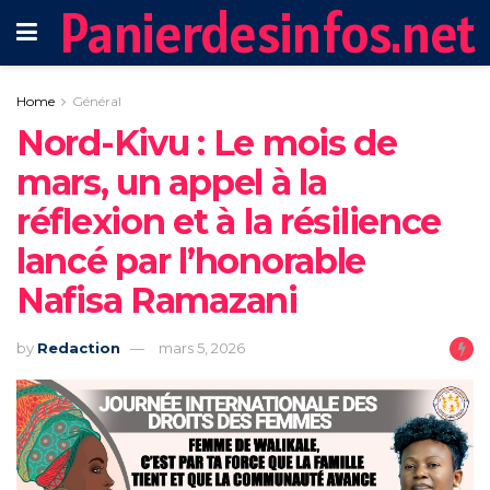
Panierdesinfos.net
Home
Général
‎Nord-Kivu : Le mois de
mars, un appel à la
réflexion et à la résilience
lancé par l’honorable
Nafisa Ramazani
by
Redaction
mars 5, 2026