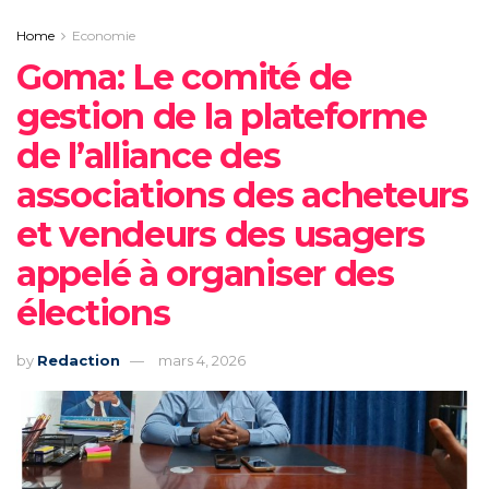
Home
Economie
Goma: Le comité de
gestion de la plateforme
de l’alliance des
associations des acheteurs
et vendeurs des usagers
appelé à organiser des
élections
by
Redaction
mars 4, 2026