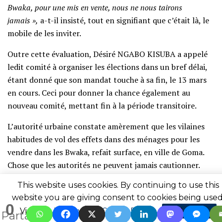
Bwaka, pour une mis en vente, nous ne nous tairons
jamais »,
a-t-il insisté, tout en signifiant que c’était là, le
mobile de les inviter.
Outre cette évaluation, Désiré NGABO KISUBA a appelé
ledit comité à organiser les élections dans un bref délai,
étant donné que son mandat touche à sa fin, le 13 mars
en cours. Ceci pour donner la chance également au
nouveau comité, mettant fin à la période transitoire.
L’autorité urbaine constate amèrement que les vilaines
habitudes de vol des effets dans des ménages pour les
vendre dans les Bwaka, refait surface, en ville de Goma.
Chose que les autorités ne peuvent jamais cautionner.
D’autant plus que, beaucoup de gens continuent à
This website uses cookies. By continuing to use this
website you are giving consent to cookies being used
souffrir intérieurement, lorsqu’ils retrouvent dans les
0
Bwaka et/ou Tora, leurs effets volés. Et s’ils osent les
Visit our
Privacy and Cookie Policy
.
I Agree
Partages