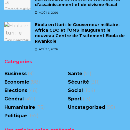
d’assainissement et de civisme fiscal
AOÛT 6, 2026
Ebola en Ituri : le Gouverneur militaire,
Africa CDC et l’OMS inaugurent le
nouveau Centre de Traitement Ebola de
Rwankole
AOÛT 5, 2026
Catégories
Business
(9)
Santé
(71)
Economie
(88)
Sécurité
(311)
Elections
(48)
Social
(104)
Général
(471)
Sport
(13)
Humanitaire
(75)
Uncategorized
(95)
Politique
(167)