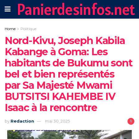
Panierdesinfos.net
Home
Politique
‎Nord-Kivu, Joseph Kabila
Kabange à Goma: Les
habitants de Bukumu sont
bel et bien représentés
par Sa Majesté Mwami
BUTSITSI KAHEMBE IV
Isaac à la rencontre
by
Redaction
mai 30, 2025