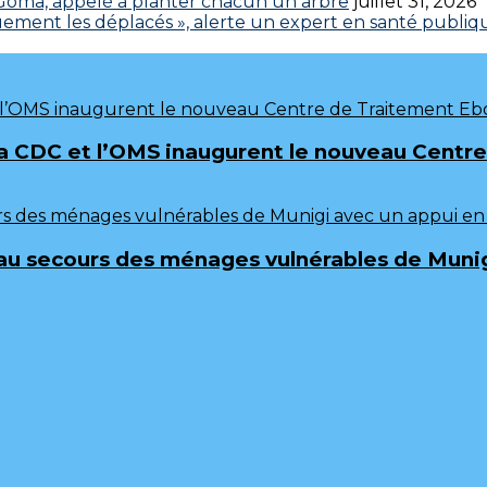
 Goma, appelé à planter chacun un arbre
juillet 31, 2026
iquement les déplacés », alerte un expert en santé publiq
frica CDC et l’OMS inaugurent le nouveau Cen
au secours des ménages vulnérables de Munig