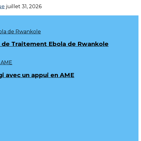
ue
juillet 31, 2026
tre de Traitement Ebola de Rwankole
i avec un appui en AME‎‎