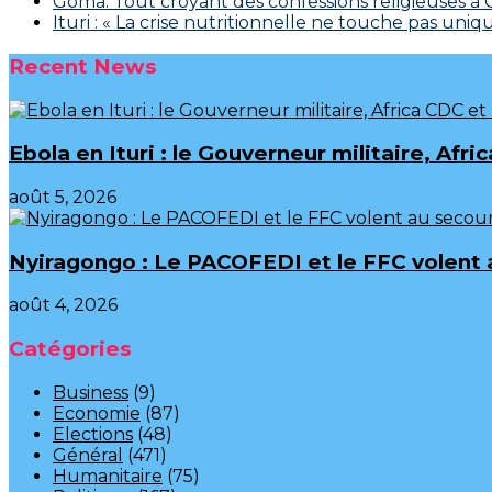
Goma: Tout croyant des confessions religieuses à
Ituri : « La crise nutritionnelle ne touche pas un
Recent News
Ebola en Ituri : le Gouverneur militaire, A
août 5, 2026
‎Nyiragongo : Le PACOFEDI et le FFC volent 
août 4, 2026
Catégories
Business
(9)
Economie
(87)
Elections
(48)
Général
(471)
Humanitaire
(75)