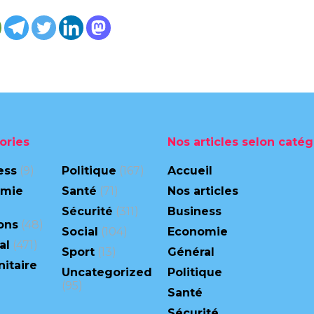
ories
Nos articles selon catég
ess
(9)
Politique
(167)
Accueil
omie
Santé
(71)
Nos articles
Sécurité
(311)
Business
ons
(48)
Social
(104)
Economie
al
(471)
Sport
(13)
Général
itaire
Uncategorized
Politique
(95)
Santé
Sécurité