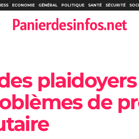
NESS
ECONOMIE
GÉNÉRAL
POLITIQUE
SANTÉ
SÉCURITÉ
SOC
Panierdesinfos.net
des plaidoyers
roblèmes de pr
taire