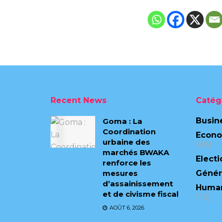
Recent News
Catég
Busin
Goma : La
Coordination
Econ
urbaine des
(88)
marchés BWAKA
Electi
renforce les
mesures
Génér
d’assainissement
Human
et de civisme fiscal
(75)
AOÛT 6, 2026