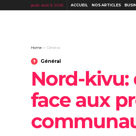
jeudi, août 6, 2026
ACCUEIL
NOS ARTICLES
BUSI
Home
Général
Général
Nord-kivu: 
face aux p
communau