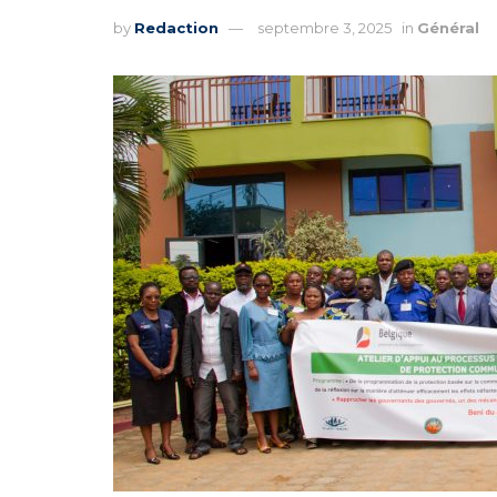
by
Redaction
septembre 3, 2025
in
Général