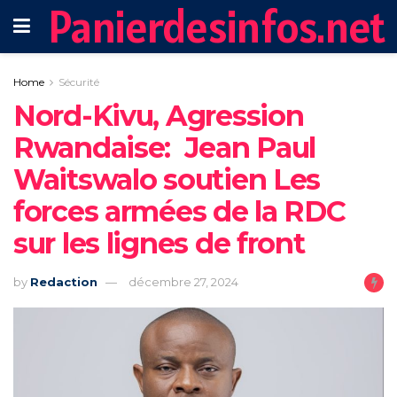
Panierdesinfos.net
Home
Sécurité
‎Nord-Kivu, Agression
Rwandaise: Jean Paul
Waitswalo soutien Les
forces armées de la RDC
sur les lignes de front
by
Redaction
décembre 27, 2024