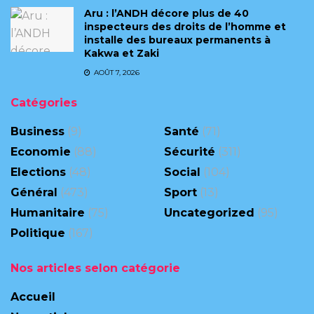
Aru : l’ANDH décore plus de 40
inspecteurs des droits de l’homme et
installe des bureaux permanents à
Kakwa et Zaki
AOÛT 7, 2026
Catégories
Business
(9)
Santé
(71)
Economie
(88)
Sécurité
(311)
Elections
(48)
Social
(104)
Général
(473)
Sport
(13)
Humanitaire
(75)
Uncategorized
(95)
Politique
(167)
Nos articles selon catégorie
Accueil