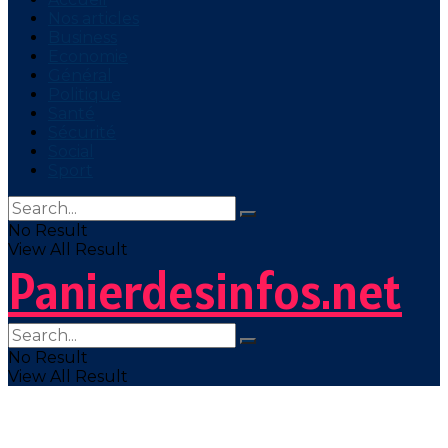
Nos articles
Business
Economie
Général
Politique
Santé
Sécurité
Social
Sport
No Result
View All Result
Panierdesinfos.net
No Result
View All Result