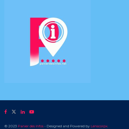
© 2023
Panier des Infos
- Designed and Powered by
Lenscorpx
.