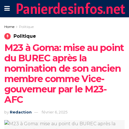
Panierdesinfos.net
Home
Politique
Politique
M23 à Goma: mise au point
du BUREC après la
nomination de son ancien
membre comme Vice-
gouverneur par le M23-
AFC
by
Redaction
février 6, 2025