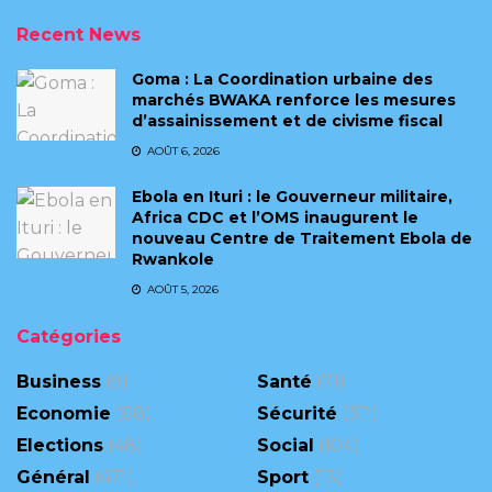
Recent News
Goma : La Coordination urbaine des
marchés BWAKA renforce les mesures
d’assainissement et de civisme fiscal
AOÛT 6, 2026
Ebola en Ituri : le Gouverneur militaire,
Africa CDC et l’OMS inaugurent le
nouveau Centre de Traitement Ebola de
Rwankole
AOÛT 5, 2026
Catégories
Business
(9)
Santé
(71)
Economie
(88)
Sécurité
(311)
Elections
(48)
Social
(104)
Général
(471)
Sport
(13)