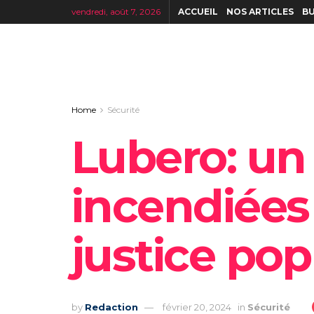
vendredi, août 7, 2026
ACCUEIL
NOS ARTICLES
BU
Home
Sécurité
Lubero: un
incendiées 
justice po
by
Redaction
février 20, 2024
in
Sécurité