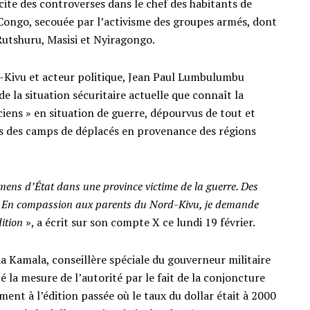
ite des controverses dans le chef des habitants de
Congo, secouée par l’activisme des groupes armés, dont
 Rutshuru, Masisi et Nyiragongo.
-Kivu et acteur politique, Jean Paul Lumbulumbu
de la situation sécuritaire actuelle que connaît la
ciens » en situation de guerre, dépourvus de tout et
ns des camps de déplacés en provenance des régions
ens d’État dans une province victime de la guerre. Des
s. En compassion aux parents du Nord-Kivu, je demande
dition
», a écrit sur son compte X ce lundi 19 février.
a Kamala, conseillère spéciale du gouverneur militaire
é la mesure de l’autorité par le fait de la conjoncture
t à l’édition passée où le taux du dollar était à 2000