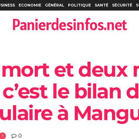
SINESS
ECONOMIE
GÉNÉRAL
POLITIQUE
SANTÉ
SÉCURITÉ
S
Panierdesinfos.net
 mort et deux
c’est le bilan 
pulaire à Mang
0