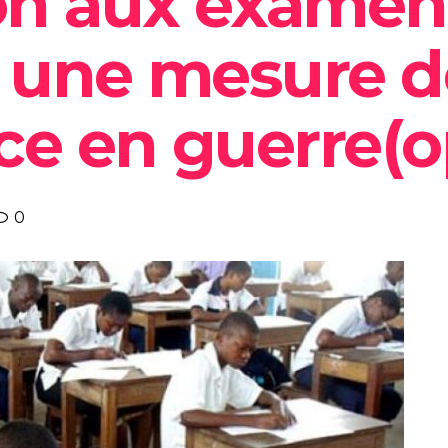
ion aux examens
, une mesure d
ce en guerre(o
0