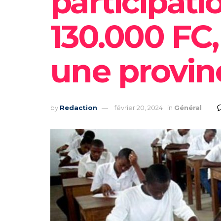
participat
130.000 FC
une provin
by
Redaction
février 20, 2024
in
Général