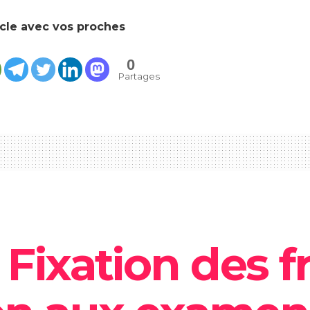
icle avec vos proches
0
Partages
 Fixation des f