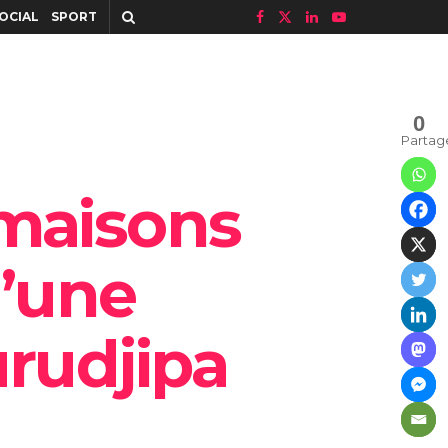
OCIAL
SPORT
0
Partag
 maisons
d’une
urudjipa