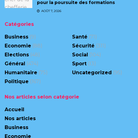
pour la poursuite des formations
AOÛT 7, 2026
Catégories
Business
(9)
Santé
(71)
Economie
(88)
Sécurité
(311)
Elections
(48)
Social
(104)
Général
(474)
Sport
(13)
Humanitaire
(75)
Uncategorized
(95)
Politique
(167)
Nos articles selon catégorie
Accueil
Nos articles
Business
Economie