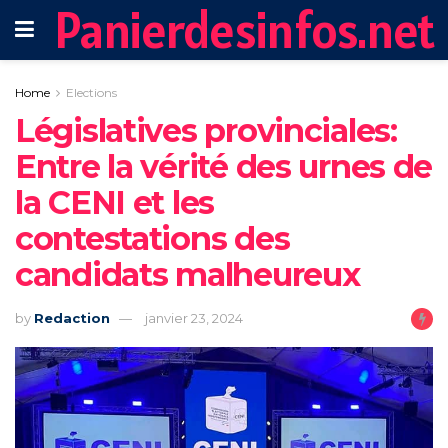
Panierdesinfos.net
Home
Elections
Législatives provinciales:
Entre la vérité des urnes de
la CENI et les
contestations des
candidats malheureux
by
Redaction
janvier 23, 2024