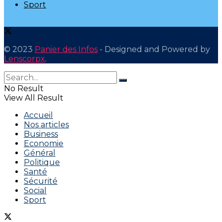
Sport
© 2023
Panier des Infos
- Designed and Powered by
Lenscorpx
.
No Result
View All Result
Accueil
Nos articles
Business
Economie
Général
Politique
Santé
Sécurité
Social
Sport