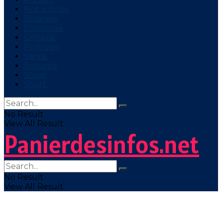
Nos articles
Business
Economie
Général
Politique
Santé
Sécurité
Social
Sport
No Result
View All Result
Panierdesinfos.net
No Result
View All Result