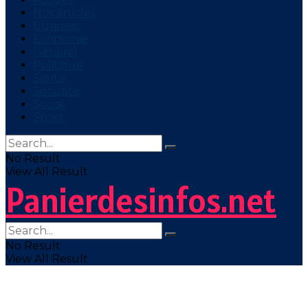
Nos articles
Business
Economie
Général
Politique
Santé
Sécurité
Social
Sport
No Result
View All Result
Panierdesinfos.net
No Result
View All Result