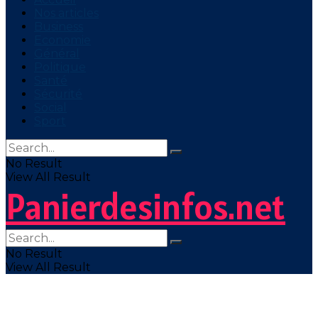
Nos articles
Business
Economie
Général
Politique
Santé
Sécurité
Social
Sport
No Result
View All Result
Panierdesinfos.net
No Result
View All Result