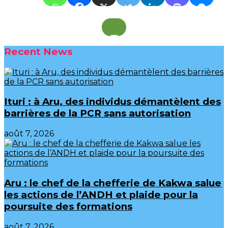
Recent News
Ituri : à Aru, des individus démantèlent des
barrières de la PCR sans autorisation
août 7, 2026
Aru : le chef de la chefferie de Kakwa salue
les actions de l’ANDH et plaide pour la
poursuite des formations
août 7, 2026