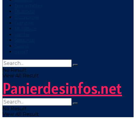
Nos articles
Business
Economie
Général
Politique
Santé
Sécurité
Social
Sport
No Result
View All Result
Panierdesinfos.net
No Result
View All Result