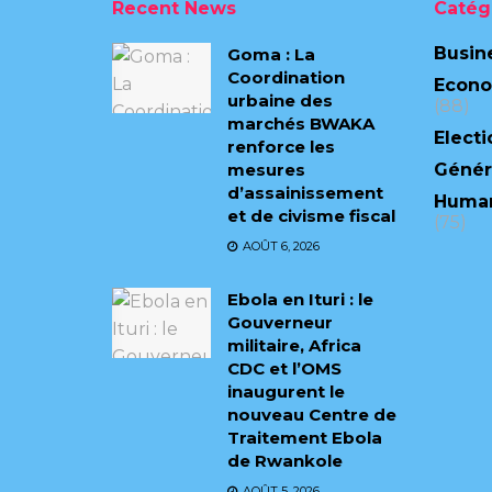
Recent News
Catég
Busin
Goma : La
Coordination
Econ
urbaine des
(88)
marchés BWAKA
Electi
renforce les
mesures
Génér
d’assainissement
Human
et de civisme fiscal
(75)
AOÛT 6, 2026
Ebola en Ituri : le
Gouverneur
militaire, Africa
CDC et l’OMS
inaugurent le
nouveau Centre de
Traitement Ebola
de Rwankole
AOÛT 5, 2026