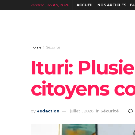
vendredi, août 7, 2026
ACCUEIL
NOS ARTICLES
BU
Home
Sécurité
Ituri: Plus
citoyens co
by
Redaction
juillet 1, 2026
in
Sécurité