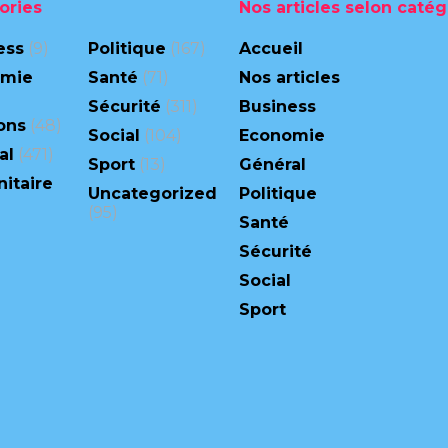
ories
Nos articles selon catég
ess
(9)
Politique
(167)
Accueil
omie
Santé
(71)
Nos articles
Sécurité
(311)
Business
ons
(48)
Social
(104)
Economie
al
(471)
Sport
(13)
Général
itaire
Uncategorized
Politique
(95)
Santé
Sécurité
Social
Sport