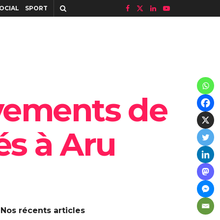
OCIAL
SPORT
lèvements de
és à Aru
Nos récents articles