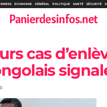
SINESS
ECONOMIE
GÉNÉRAL
POLITIQUE
SANTÉ
SÉCURITÉ
S
Panierdesinfos.net
ieurs cas d’en
ngolais signal
0