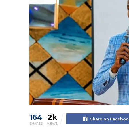
164
2k
Share on Faceboo
SHARES
VIEWS