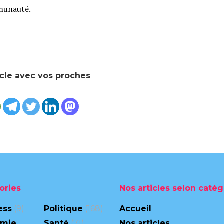
mmunauté.
icle avec vos proches
ories
Nos articles selon catég
ess
(9)
Politique
(168)
Accueil
omie
Santé
(71)
Nos articles