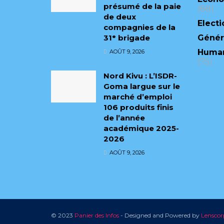
présumé de la paie
(88)
de deux
Electi
compagnies de la
31ᵉ brigade
Génér
Human
AOÛT 9, 2026
(75)
Nord Kivu : L’ISDR-
Goma largue sur le
marché d’emploi
106 produits finis
de l’année
académique 2025-
2026
AOÛT 9, 2026
© 2023
Panier des Infos
- Designed and Powered by
Lenscor