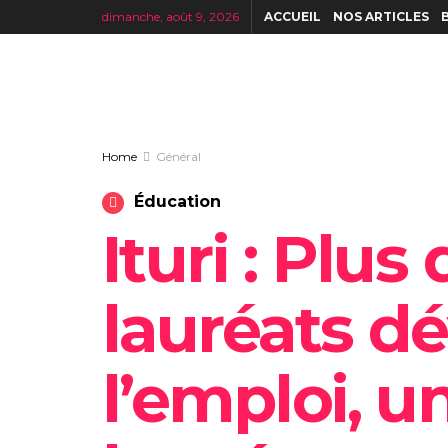
dimanche, août 9, 2026
ACCUEIL
NOS ARTICLES
Home
Général
Éducation
Ituri : Plu
lauréats d
l’emploi, un