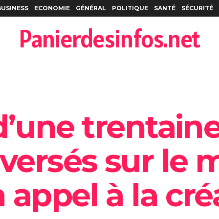
BUSINESS
ECONOMIE
GÉNÉRAL
POLITIQUE
SANTÉ
SÉCURITÉ
Panierdesinfos.net
s d’une trentain
éversés sur le
 appel à la cré