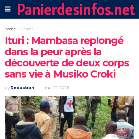
Panierdesinfos.net
Home
Général
Ituri : Mambasa replongé
dans la peur après la
découverte de deux corps
sans vie à Musiko Croki
by
Redaction
mai 22, 2026