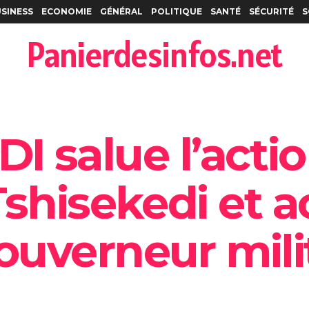
SINESS
ECONOMIE
GÉNÉRAL
POLITIQUE
SANTÉ
SÉCURITÉ
S
Panierdesinfos.net
ADI salue l’acti
shisekedi et ac
uverneur milit
0