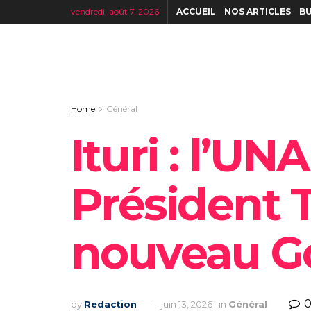
vendredi, août 7, 2026
ACCUEIL
NOS ARTICLES
BU
Home
Général
Ituri : l’UN
Président T
nouveau Go
by
Redaction
juin 13, 2026
in
Général