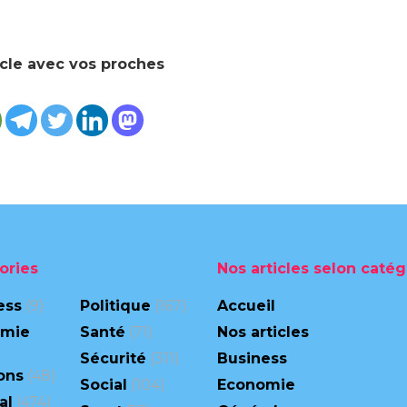
icle avec vos proches
ories
Nos articles selon catég
ess
(9)
Politique
(167)
Accueil
omie
Santé
(71)
Nos articles
Sécurité
(311)
Business
ons
(48)
Social
(104)
Economie
al
(474)