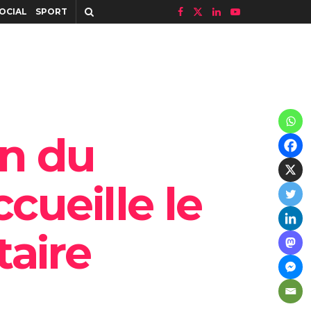
OCIAL
SPORT
on du
cueille le
aire