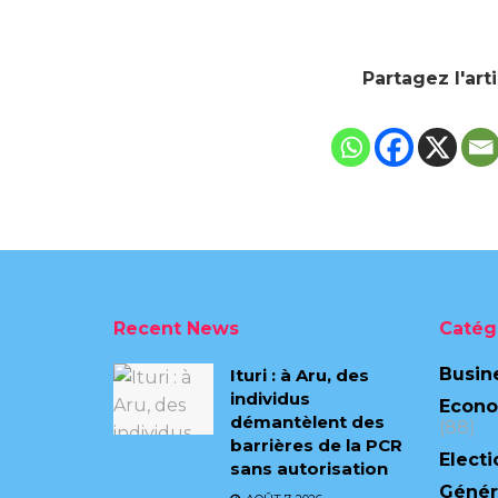
Partagez l'art
Recent News
Catég
Busin
Ituri : à Aru, des
individus
Econ
démantèlent des
(88)
barrières de la PCR
Electi
sans autorisation
Génér