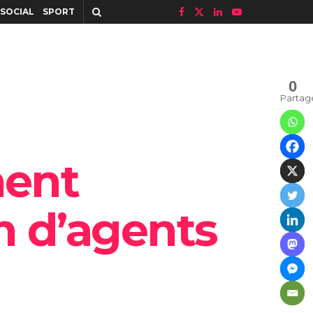
SOCIAL
SPORT
0
Partag
nent
n d’agents