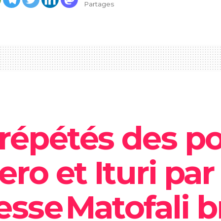
Partages
répétés des p
ro et Ituri par
sse Matofali br