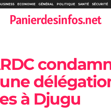
BUSINESS
ECONOMIE
GÉNÉRAL
POLITIQUE
SANTÉ
SÉCURITÉ
Panierdesinfos.net
s FARDC condam
d’une délégatio
es à Djugu