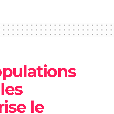
opulations
 les
ise le