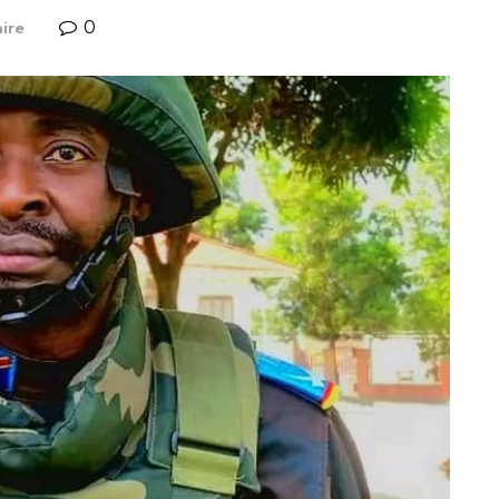
0
ire