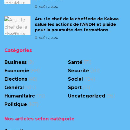
AOÛT 7, 2026
Aru : le chef de la chefferie de Kakwa
salue les actions de l’ANDH et plaide
pour la poursuite des formations
AOÛT 7, 2026
Catégories
Business
(9)
Santé
(71)
Economie
(88)
Sécurité
(311)
Elections
(48)
Social
(104)
Général
(474)
Sport
(13)
Humanitaire
(75)
Uncategorized
(95)
Politique
(167)
Nos articles selon catégorie