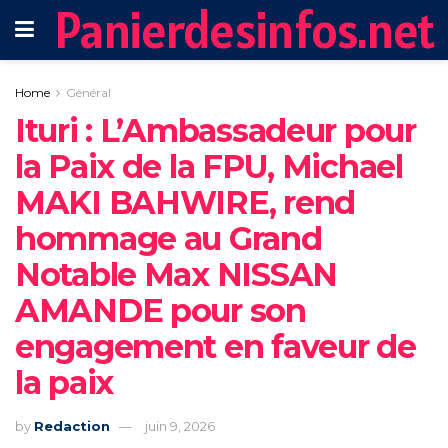
Panierdesinfos.net
Home
Général
Ituri : L’Ambassadeur pour
la Paix de la FPU, Michael
MAKI BAHWIRE, rend
hommage au Grand
Notable Max NISSAN
AMANDE pour son
engagement en faveur de
la paix
by
Redaction
juin 9, 2026