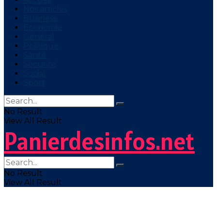
Nos articles
Business
Economie
Général
Politique
Santé
Sécurité
Social
Sport
No Result
View All Result
Panierdesinfos.net
No Result
View All Result