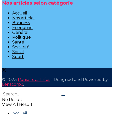
Nos articles selon catégorie
Accueil
Nos articles
Business
Economie
Général
Politique
Santé
Sécurité
Social
Sport
© 2023
Panier des Infos
- Designed and Powered by
Lenscorpx
.
No Result
View All Result
Accueil