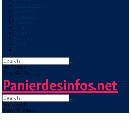
Nos articles
Business
Economie
Général
Politique
Santé
Sécurité
Social
Sport
No Result
View All Result
Panierdesinfos.net
No Result
View All Result