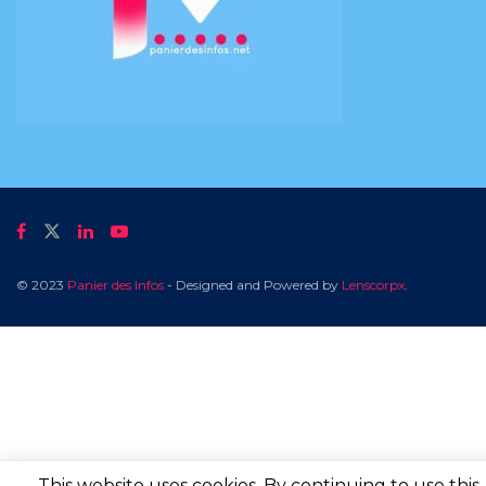
© 2023
Panier des Infos
- Designed and Powered by
Lenscorpx
.
This website uses cookies. By continuing to use this