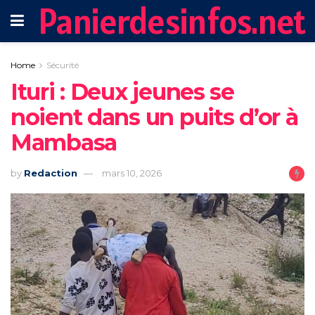
Panierdesinfos.net
Home
Sécurité
Ituri : Deux jeunes se
noient dans un puits d’or à
Mambasa
by
Redaction
mars 10, 2026