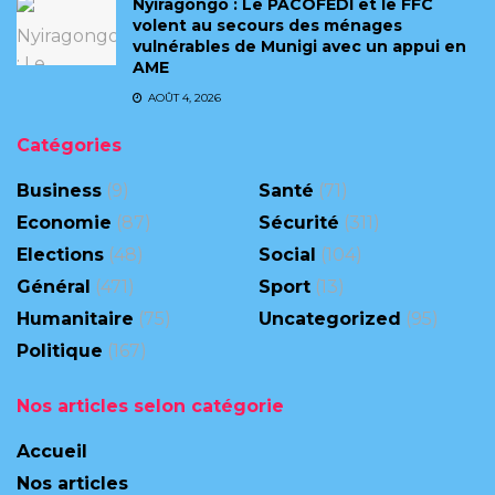
‎Nyiragongo : Le PACOFEDI et le FFC
volent au secours des ménages
vulnérables de Munigi avec un appui en
AME‎‎
AOÛT 4, 2026
Catégories
Business
(9)
Santé
(71)
Economie
(87)
Sécurité
(311)
Elections
(48)
Social
(104)
Général
(471)
Sport
(13)
Humanitaire
(75)
Uncategorized
(95)
Politique
(167)
Nos articles selon catégorie
Accueil
Nos articles