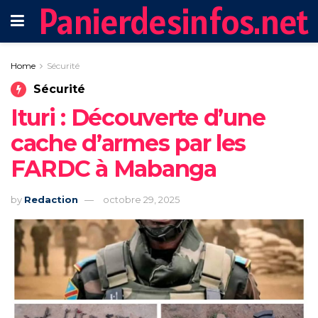
Panierdesinfos.net
Home
Sécurité
Sécurité
Ituri : Découverte d’une
cache d’armes par les
FARDC à Mabanga
by
Redaction
octobre 29, 2025