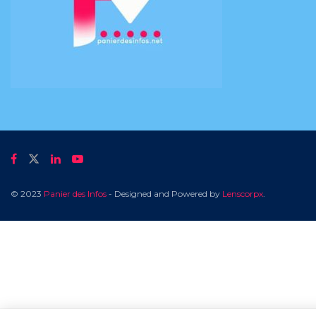
© 2023
Panier des Infos
- Designed and Powered by
Lenscorpx
.