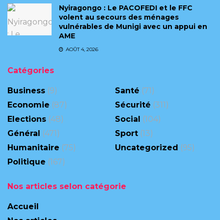
‎Nyiragongo : Le PACOFEDI et le FFC
volent au secours des ménages
vulnérables de Munigi avec un appui en
AME‎‎
AOÛT 4, 2026
Catégories
Business
(9)
Santé
(71)
Economie
(87)
Sécurité
(311)
Elections
(48)
Social
(104)
Général
(471)
Sport
(13)
Humanitaire
(75)
Uncategorized
(95)
Politique
(167)
Nos articles selon catégorie
Accueil