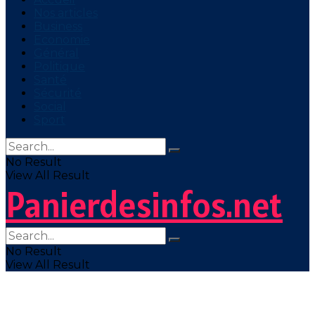
Nos articles
Business
Economie
Général
Politique
Santé
Sécurité
Social
Sport
No Result
View All Result
Panierdesinfos.net
No Result
View All Result