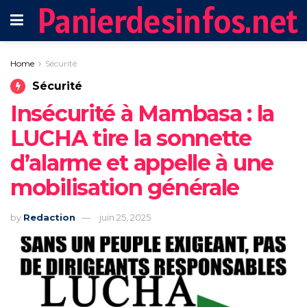
Panierdesinfos.net
Home
Sécurité
Sécurité
Insécurité à Mambasa : la
LUCHA tire la sonnette
d’alarme et appelle à une
mobilisation générale
by
Redaction
juin 25, 2025