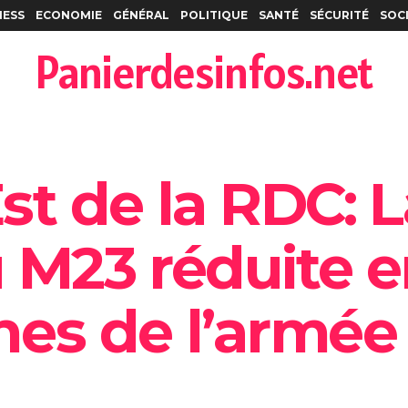
NESS
ECONOMIE
GÉNÉRAL
POLITIQUE
SANTÉ
SÉCURITÉ
SOC
Panierdesinfos.net
Est de la RDC: 
u M23 réduite 
nes de l’armée 