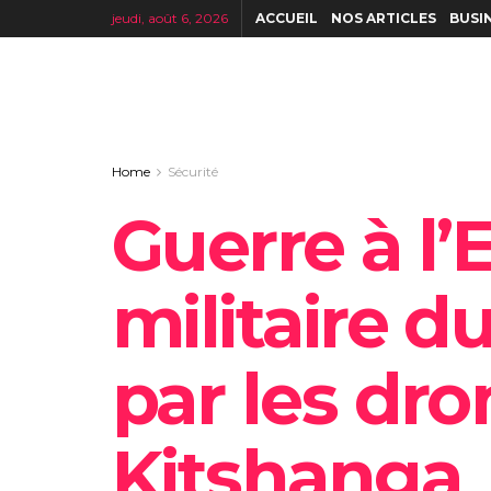
jeudi, août 6, 2026
ACCUEIL
NOS ARTICLES
BUSI
Home
Sécurité
Guerre à l’
militaire d
par les dro
Kitshanga