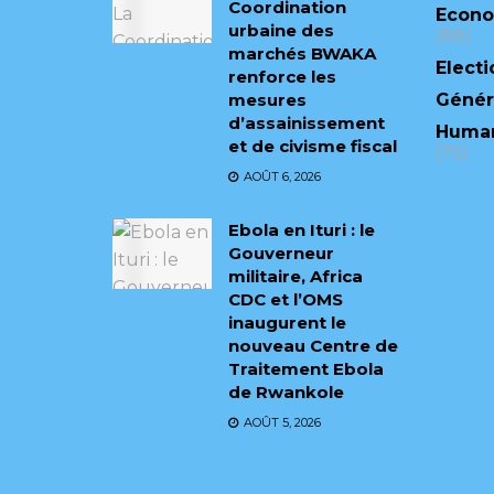
Coordination
Econ
urbaine des
(88)
marchés BWAKA
Electi
renforce les
mesures
Génér
d’assainissement
Human
et de civisme fiscal
(75)
AOÛT 6, 2026
Ebola en Ituri : le
Gouverneur
militaire, Africa
CDC et l’OMS
inaugurent le
nouveau Centre de
Traitement Ebola
de Rwankole
AOÛT 5, 2026