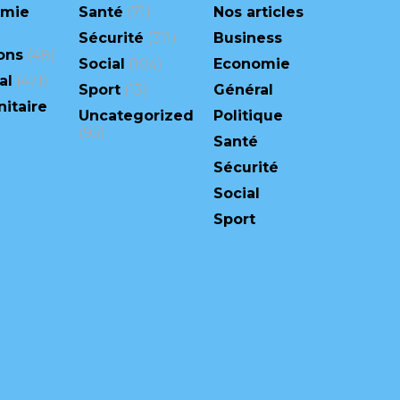
omie
Santé
(71)
Nos articles
Sécurité
(311)
Business
ons
(48)
Social
(104)
Economie
al
(471)
Sport
(13)
Général
itaire
Uncategorized
Politique
(95)
Santé
Sécurité
Social
Sport