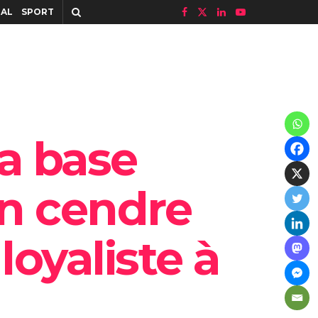
IAL
SPORT
La base
en cendre
loyaliste à