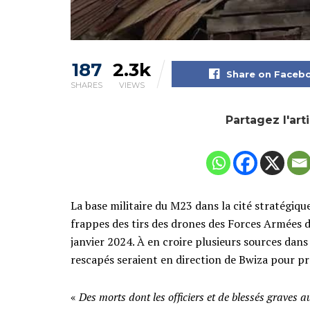
187
2.3k
Share on Faceb
SHARES
VIEWS
Partagez l'art
La base militaire du M23 dans la cité stratégique
frappes des tirs des drones des Forces Armées
janvier 2024. À en croire plusieurs sources dans l
rescapés seraient en direction de Bwiza pour p
«
Des morts dont les officiers et de blessés graves au