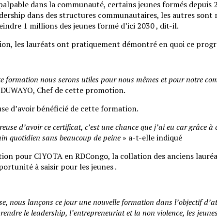
alpable dans la communauté, certains jeunes formés depuis 2
eadership dans des structures communautaires, les autres sont
dre 1 millions des jeunes formé d’ici 2030 , dit-il.
tion, les lauréats ont pratiquement démontré en quoi ce prog
te formation nous serons utiles pour nous mêmes et pour notre com
 NDUWAYO, Chef de cette promotion.
 d’avoir bénéficié de cette formation.
use d’avoir ce certificat, c’est une chance que j’ai eu car grâce à c
pain quotidien sans beaucoup de peine
» a-t-elle indiqué
tion pour CIYOTA en RDCongo, la collation des anciens lauréa
ité à saisir pour les jeunes .
, nous lançons ce jour une nouvelle formation dans l’objectif d’at
endre le leadership, l’entrepreneuriat et la non violence, les jeunes