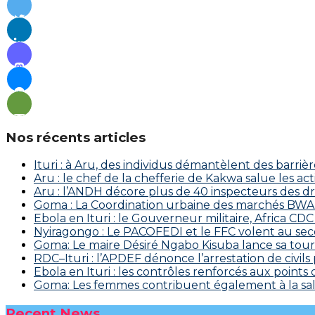
Nos récents articles
Ituri : à Aru, des individus démantèlent des barriè
Aru : le chef de la chefferie de Kakwa salue les a
Aru : l’ANDH décore plus de 40 inspecteurs des d
Goma : La Coordination urbaine des marchés BWAKA
Ebola en Ituri : le Gouverneur militaire, Africa
‎Nyiragongo : Le PACOFEDI et le FFC volent au se
Goma: Le maire Désiré Ngabo Kisuba lance sa tourn
RDC–Ituri : l’APDEF dénonce l’arrestation de civil
Ebola en Ituri : les contrôles renforcés aux points
Goma: Les femmes contribuent également à la salu
Recent News