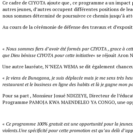
Ce cadre de CIYOTA ajoute que , ce programme a un impact p
autres jeunes, d’autres occupent différentes positions de l
nous sommes déterminé de poursuivre ce chemin jusqu’à attein
Au cours de la cérémonie de défense des travaux et d’exposi
«
Nous sommes fiers d’avoir été formés par CIYOTA , grace à cet
que Dieu bénisse CIYOTA pour cette initiative
« se réjouit Aron
Une autre lauréate, N’NEZA WEMA se dit également chanceuse
«
Je viens de Bunagana, je suis déplacée mais je me sens très heure
restaurant et le business en ligne des habits et là je gagne mon 
Pour sa part , Monsieur Josué NDIZEYE, Directeur de l’éduca
Programme PAMOJA KWA MAENDELEO YA CONGO, une opportun
«
Ce programme 100% gratuit est une opportunité pour la jeunesse
violents.Une spécificité pour cette promotion est qu’au delà d’appr