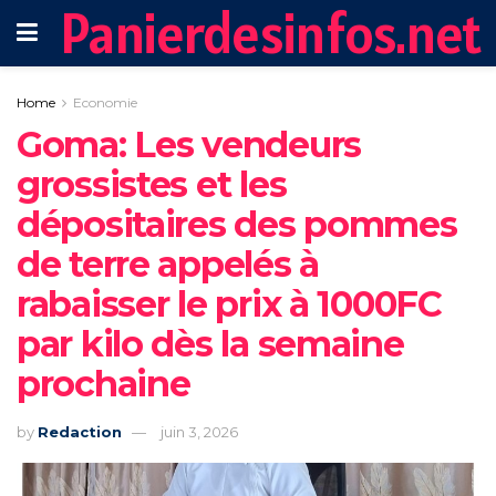
Panierdesinfos.net
Home
Economie
Goma: Les vendeurs
grossistes et les
dépositaires des pommes
de terre appelés à
rabaisser le prix à 1000FC
par kilo dès la semaine
prochaine
by
Redaction
juin 3, 2026