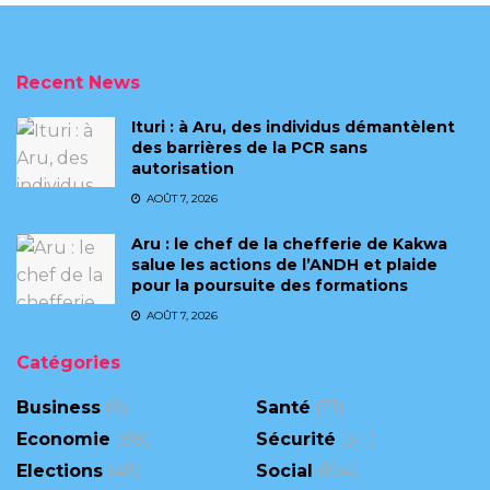
Recent News
Ituri : à Aru, des individus démantèlent
des barrières de la PCR sans
autorisation
AOÛT 7, 2026
Aru : le chef de la chefferie de Kakwa
salue les actions de l’ANDH et plaide
pour la poursuite des formations
AOÛT 7, 2026
Catégories
Business
(9)
Santé
(71)
Economie
(88)
Sécurité
(311)
Elections
(48)
Social
(104)