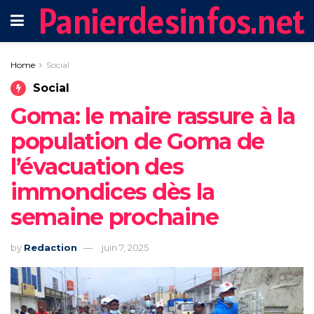
Panierdesinfos.net
Home
Social
Social
Goma: le maire rassure à la
population de Goma de
l’évacuation des
immondices dès la
semaine prochaine
by
Redaction
juin 7, 2025