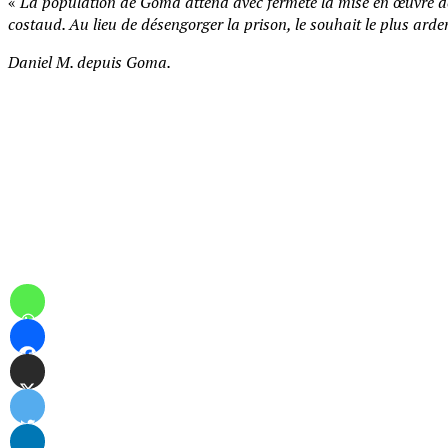
«
La population de Goma attend avec fermeté la mise en œuvre de
costaud. Au lieu de désengorger la prison, le souhait le plus ard
Daniel M. depuis Goma.