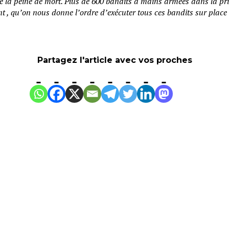
 la peine de mort. Plus de 600 bandits à mains armées dans la pr
ent , qu’on nous donne l’ordre d’exécuter tous ces bandits sur pla
Partagez l'article avec vos proches