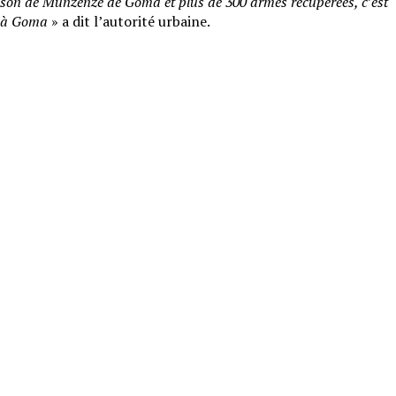
ison de Munzenze de Goma et plus de 300 armes récupérées, c’est
ce à Goma
» a dit l’autorité urbaine.